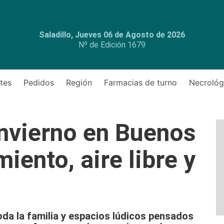
Saladillo, Jueves 06 de Agosto de 2026
Nº de Edición 1679
tes
Pedidos
Región
Farmacias de turno
Necrológ
nvierno en Buenos
iento, aire libre y
oda la familia y espacios lúdicos pensados